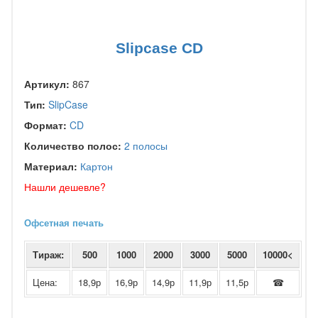
Slipcase CD
Артикул:
867
Тип:
SlipCase
Формат:
CD
Количество полос:
2 полосы
Материал:
Картон
Нашли дешевле?
Офсетная печать
Тираж:
500
1000
2000
3000
5000
10000<
Цена:
18,9р
16,9р
14,9р
11,9р
11,5р
☎