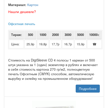
Материал:
Картон
Нашли дешевле?
Офсетная печать
Тираж:
500
1000
2000
3000
5000
10000<
Цена:
25,9р
19,8р
17,7р
16,7р
15,9р
☎
Стоимость на DigiSleeve CD 4 полосы 1 карман от 500
штук указана за 1 (один) экземпляр в рублях и включает
в себя стоимость картона 270 гр/м2, полноцветную
печать Офсетным (CMYK) способом, автоматическую
вырубку и склейку на промышленном оборудовании!
Подробнее