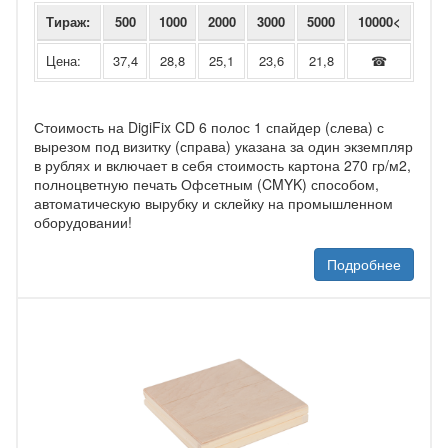
Тираж:
500
1000
2000
3000
5000
10000<
Цена:
37,4
28,8
25,1
23,6
21,8
☎
Стоимость на DigiFix CD 6 полос 1 спайдер (слева) с
вырезом под визитку (справа) указана за один экземпляр
в рублях и включает в себя стоимость картона 270 гр/м2,
полноцветную печать Офсетным (CMYK) способом,
автоматическую вырубку и склейку на промышленном
оборудовании!
Подробнее