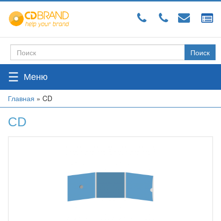
Перейти
к
основному
содержанию
Поиск
Форма
поиска
☰
Вы
Главная
»
CD
здесь
CD