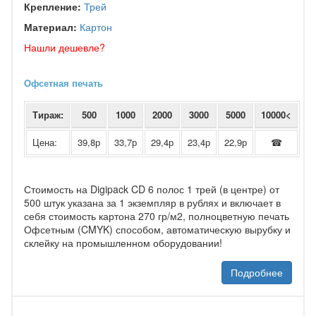
Крепление:
Трей
Материал:
Картон
Нашли дешевле?
Офсетная печать
Тираж:
500
1000
2000
3000
5000
10000<
Цена:
39,8р
33,7р
29,4р
23,4р
22,9р
☎
Стоимость на Digipack CD 6 полос 1 трей (в центре) от
500 штук указана за 1 экземпляр в рублях и включает в
себя стоимость картона 270 гр/м2, полноцветную печать
Офсетным (CMYK) способом, автоматическую вырубку и
склейку на промышленном оборудовании!
Подробнее