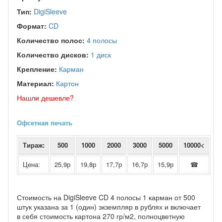
Тип:
DigiSleeve
Формат:
CD
Количество полос:
4 полосы
Количество дисков:
1 диск
Крепление:
Карман
Материал:
Картон
Нашли дешевле?
Офсетная печать
Тираж:
500
1000
2000
3000
5000
10000<
Цена:
25,9р
19,8р
17,7р
16,7р
15,9р
☎
Стоимость на DigiSleeve CD 4 полосы 1 карман от 500
штук указана за 1 (один) экземпляр в рублях и включает
в себя стоимость картона 270 гр/м2, полноцветную