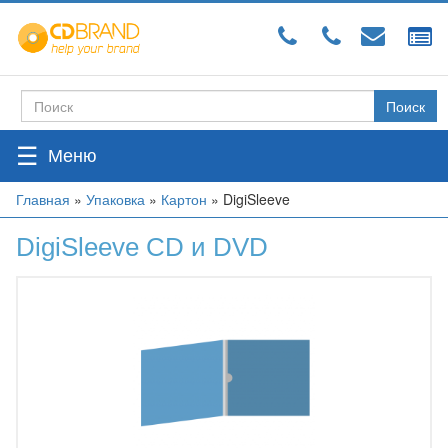
Перейти
к
основному
содержанию
Поиск
Форма
поиска
☰
Вы
Главная
»
Упаковка
»
Картон
»
DigiSleeve
здесь
DigiSleeve CD и DVD