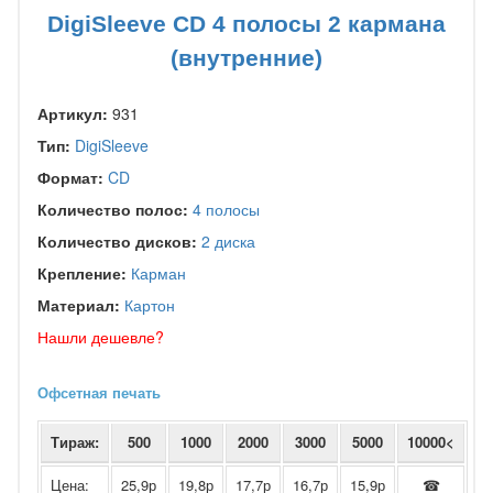
DigiSleeve CD 4 полосы 2 кармана
(внутренние)
Артикул:
931
Тип:
DigiSleeve
Формат:
CD
Количество полос:
4 полосы
Количество дисков:
2 диска
Крепление:
Карман
Материал:
Картон
Нашли дешевле?
Офсетная печать
Тираж:
500
1000
2000
3000
5000
10000<
Цена:
25,9р
19,8р
17,7р
16,7р
15,9р
☎