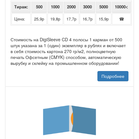
Тираж:
500
1000
2000
3000
5000
10000<
Цена:
25,9р
19,8р
17,7р
16,7р
15,9р
☎
Стоимость на DigiSleeve CD 4 полосы 1 карман от 500
штук указана за 1 (один) экземпляр в рублях и включает
в себя стоимость картона 270 гр/м2, полноцветную
печать Офсетным (CMYK) способом, автоматическую
вырубку и склейку на промышленном оборудовании!
Подробнее