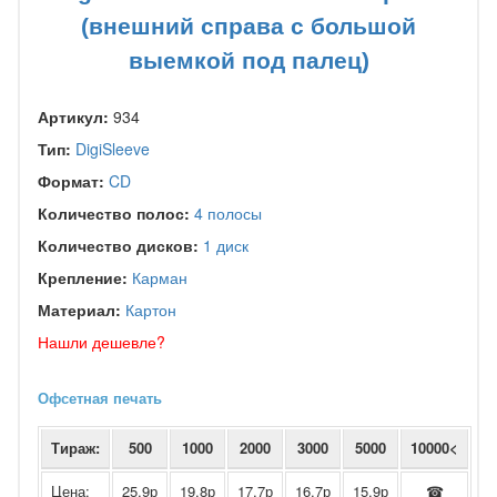
(внешний справа с большой
выемкой под палец)
Артикул:
934
Тип:
DigiSleeve
Формат:
CD
Количество полос:
4 полосы
Количество дисков:
1 диск
Крепление:
Карман
Материал:
Картон
Нашли дешевле?
Офсетная печать
Тираж:
500
1000
2000
3000
5000
10000<
Цена:
25,9р
19,8р
17,7р
16,7р
15,9р
☎