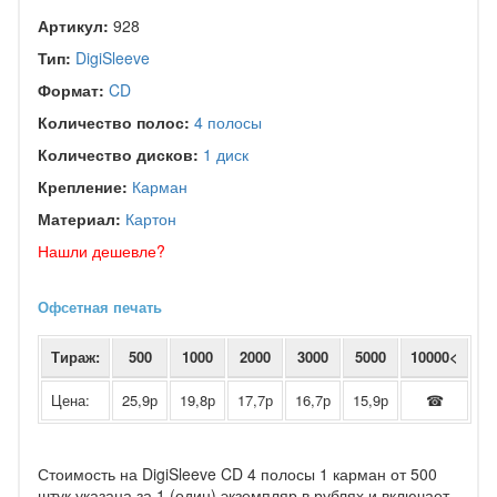
Артикул:
928
Тип:
DigiSleeve
Формат:
CD
Количество полос:
4 полосы
Количество дисков:
1 диск
Крепление:
Карман
Материал:
Картон
Нашли дешевле?
Офсетная печать
Тираж:
500
1000
2000
3000
5000
10000<
Цена:
25,9р
19,8р
17,7р
16,7р
15,9р
☎
Стоимость на DigiSleeve CD 4 полосы 1 карман от 500
штук указана за 1 (один) экземпляр в рублях и включает