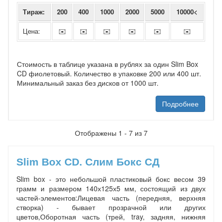
Тираж:
200
400
1000
2000
5000
10000<
Цена:
✉️
✉️
✉️
✉️
✉️
✉️
Стоимость в таблице указана в рублях за один Slim Box
CD фиолетовый. Количество в упаковке 200 или 400 шт.
Минимальный заказ без дисков от 1000 шт.
Подробнее
Отображены 1 - 7 из 7
Slim Box CD. Слим Бокс СД
Slim box - это небольшой пластиковый бокс весом 39
грамм и размером 140х125х5 мм, состоящий из двух
частей-элементов:Лицевая часть (передняя, верхняя
створка) - бывает прозрачной или других
цветов,Оборотная часть (трей, tray, задняя, нижняя