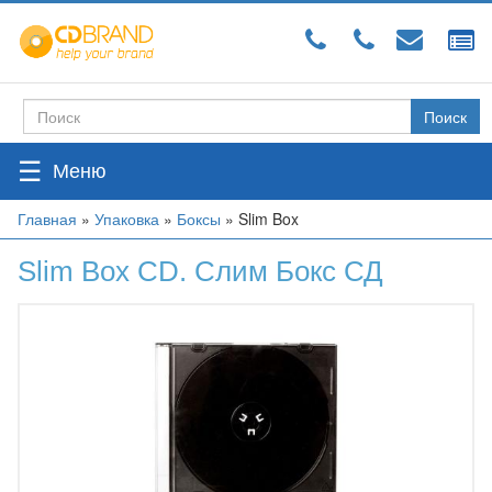
Перейти
к
основному
содержанию
Поиск
Форма
поиска
☰
Вы
Главная
»
Упаковка
»
Боксы
»
Slim Box
здесь
Slim Box CD. Слим Бокс СД