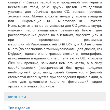
створка) - бывает черной или прозрачной или черным
несъемным трем, реже других цветов. Стандартная
упаковка для обычных дисков CD, тонкая, прочная,
экономичная. Можно вложить внутрь упаковки вкладыш
или инфомационный многополоный буклет.
Используется в качестве упаковки для CD дисков, внутрь
упаковки часто вкладывают рекламный буклет для
распространения дисков на выставках, презентациях и
при проведении рекламных
мероприятий.Разновидностей Slim Box для CD не очень
много (по сравнению с такимиупаковками для дисков, как
Digipack), однако очень красиво смотрится полиграфия,
выполненная в едином стиле с печатью на CD. Упаковки
Slim box прочные, занимают немного места, а в силу
своейоткрытости (прозрачности) без труда находися
необходимый диск, ввиду своей бюджетности (низкой
стоимости) используется при проведения промо акций, а
также для домашнего хранения фотографий, видео
архива или аудио сборников.
ФИЛЬТРЫ
Тип изделия