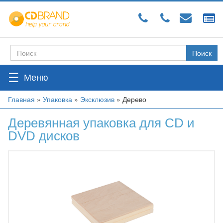
Перейти
к
основному
содержанию
Поиск
Форма
поиска
☰
Вы
Главная
»
Упаковка
»
Эксклюзив
»
Дерево
здесь
Деревянная упаковка для CD и
DVD дисков