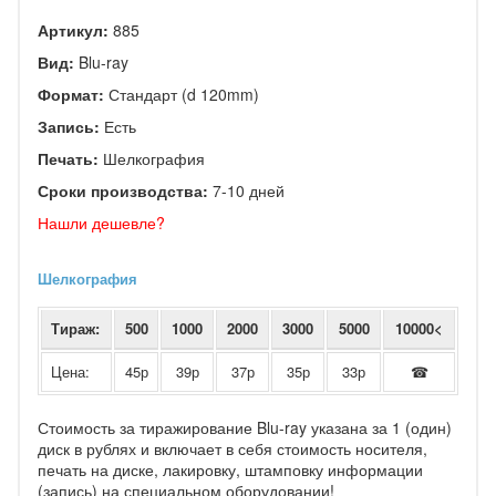
Артикул:
885
Вид:
Blu-ray
Формат:
Стандарт (d 120mm)
Запись:
Есть
Печать:
Шелкография
Сроки производства:
7-10 дней
Нашли дешевле?
Шелкография
Тираж:
500
1000
2000
3000
5000
10000<
Цена:
45р
39р
37р
35р
33р
☎
Стоимость за тиражирование Blu-ray указана за 1 (один)
диск в рублях и включает в себя стоимость носителя,
печать на диске, лакировку, штамповку информации
(запись) на специальном оборудовании!