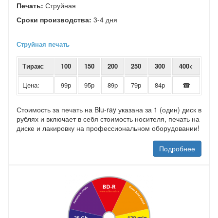
Печать:
Струйная
Сроки производства:
3-4 дня
Струйная печать
Тираж:
100
150
200
250
300
400<
Цена:
99р
95р
89р
79р
84р
☎
Стоимость за печать на Blu-ray указана за 1 (один) диск в
рублях и включает в себя стоимость носителя, печать на
диске и лакировку на профессиональном оборудовании!
Подробнее