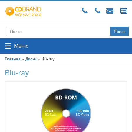
Перейти
к
основному
содержанию
Поиск
Форма
поиска
☰
Вы
Главная
»
Диски
»
Blu-ray
здесь
Blu-ray