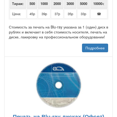
Тираж:
500
1000
2000
3000
5000
10000<
Цена:
45р
39р
37р
35р
33р
☎
Стоимость за печать на Blu-ray указана за 1 (один) диск в
рублях и включает в себя стоимость носителя, печать на
диске, лакировку на профессиональном оборудовании!
Подробнее
Печать на Blu-ray дисках (Офсет)