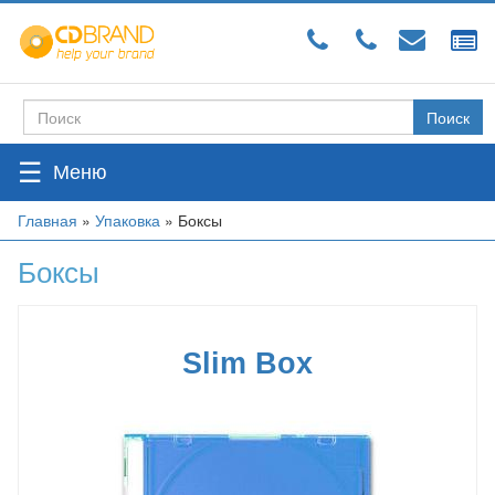
Перейти
к
основному
содержанию
Поиск
Форма
поиска
☰
Вы
Главная
»
Упаковка
»
Боксы
здесь
Боксы
Slim Box