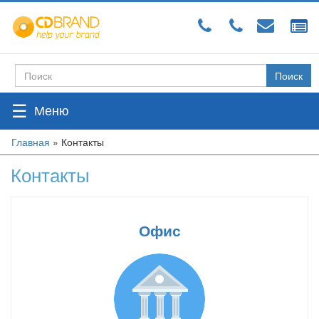
Перейти
к
основному
содержанию
Поиск
Форма
поиска
☰
Вы
Главная
»
Контакты
здесь
Контакты
Офис