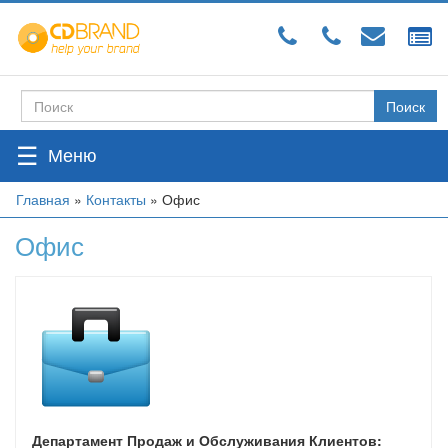
Перейти
к
основному
содержанию
Поиск
Форма
поиска
☰
Вы
Главная
»
Контакты
»
Офис
здесь
Офис
Департамент Продаж и Обслуживания Клиентов: