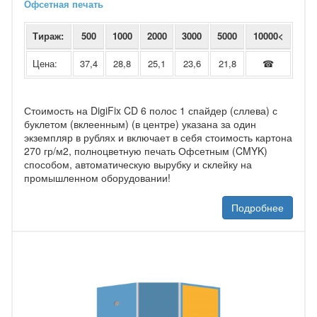
Офсетная печать
Тираж:
500
1000
2000
3000
5000
10000<
Цена:
37,4
28,8
25,1
23,6
21,8
☎
Стоимость на DigiFix CD 6 полос 1 спайдер (сллева) с
буклетом (вклеенным) (в центре) указана за один
экземпляр в рублях и включает в себя стоимость картона
270 гр/м2, полноцветную печать Офсетным (CMYK)
способом, автоматическую вырубку и склейку на
промышленном оборудовании!
Подробнее