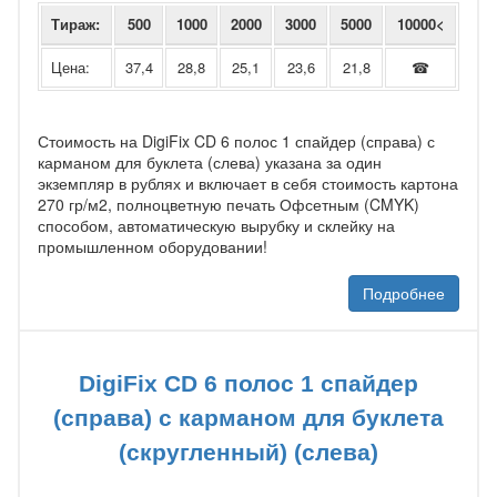
Тираж:
500
1000
2000
3000
5000
10000<
Цена:
37,4
28,8
25,1
23,6
21,8
☎
Стоимость на DigiFix CD 6 полос 1 спайдер (справа) с
карманом для буклета (слева) указана за один
экземпляр в рублях и включает в себя стоимость картона
270 гр/м2, полноцветную печать Офсетным (CMYK)
способом, автоматическую вырубку и склейку на
промышленном оборудовании!
Подробнее
DigiFix CD 6 полос 1 спайдер
(справа) с карманом для буклета
(скругленный) (слева)