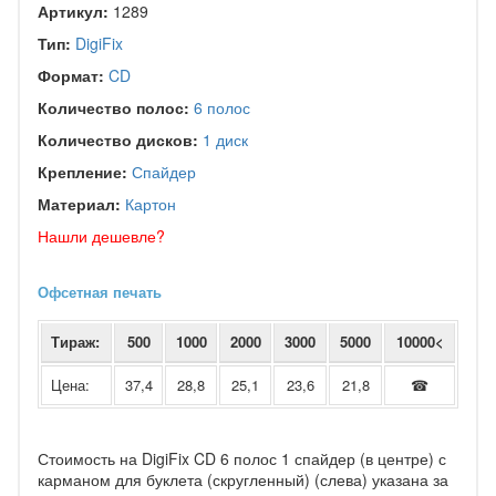
Артикул:
1289
Тип:
DigiFix
Формат:
CD
Количество полос:
6 полос
Количество дисков:
1 диск
Крепление:
Спайдер
Материал:
Картон
Нашли дешевле?
Офсетная печать
Тираж:
500
1000
2000
3000
5000
10000<
Цена:
37,4
28,8
25,1
23,6
21,8
☎
Стоимость на DigiFix CD 6 полос 1 спайдер (в центре) с
карманом для буклета (скругленный) (слева) указана за