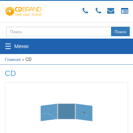
Перейти
к
основному
содержанию
Поиск
Форма
поиска
☰
Вы
Главная
»
CD
здесь
CD