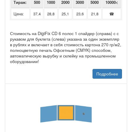
Тираж:
500
1000
2000
3000
5000
10000<
Цена:
37,4
28,8
25,1
23,6
21,8
☎
Стоимость на DigiFix CD 6 полос 1 спайдер (справа) с с
рукавом для буклета (слева) указана за один экземпляр
в рублях и включает в себя стоимость картона 270 гр/м2,
полноцветную печать Офсетным (CMYK) способом,
автоматическую вырубку и склейку на промышленном
оборудовании!
Подробнее