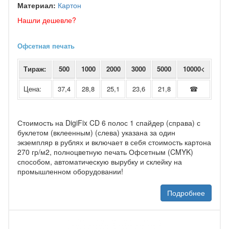
Материал:
Картон
Нашли дешевле?
Офсетная печать
Тираж:
500
1000
2000
3000
5000
10000<
Цена:
37,4
28,8
25,1
23,6
21,8
☎
Стоимость на DigiFix CD 6 полос 1 спайдер (справа) с
буклетом (вклеенным) (слева) указана за один
экземпляр в рублях и включает в себя стоимость картона
270 гр/м2, полноцветную печать Офсетным (CMYK)
способом, автоматическую вырубку и склейку на
промышленном оборудовании!
Подробнее