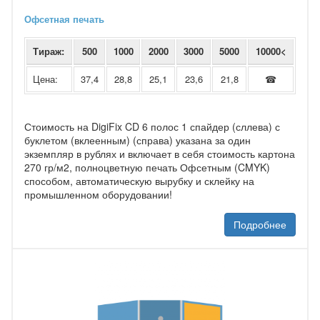
Офсетная печать
Тираж:
500
1000
2000
3000
5000
10000<
Цена:
37,4
28,8
25,1
23,6
21,8
☎
Стоимость на DigiFix CD 6 полос 1 спайдер (сллева) с
буклетом (вклеенным) (справа) указана за один
экземпляр в рублях и включает в себя стоимость картона
270 гр/м2, полноцветную печать Офсетным (CMYK)
способом, автоматическую вырубку и склейку на
промышленном оборудовании!
Подробнее