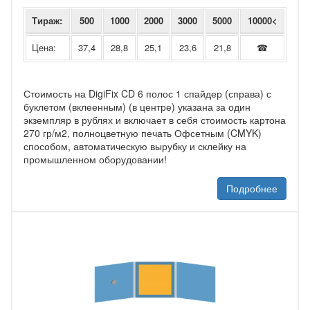
Тираж:
500
1000
2000
3000
5000
10000<
Цена:
37,4
28,8
25,1
23,6
21,8
☎
Стоимость на DigiFix CD 6 полос 1 спайдер (справа) с
буклетом (вклеенным) (в центре) указана за один
экземпляр в рублях и включает в себя стоимость картона
270 гр/м2, полноцветную печать Офсетным (CMYK)
способом, автоматическую вырубку и склейку на
промышленном оборудовании!
Подробнее