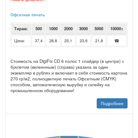
Офсетная печать
Тираж:
500
1000
2000
3000
5000
10000<
Цена:
37,4
28,8
25,1
23,6
21,8
☎
Стоимость на DigiFix CD 6 полос 1 спайдер (в центре) с
буклетом (вклеенным) (справа) указана за один
экземпляр в рублях и включает в себя стоимость картона
270 гр/м2, полноцветную печать Офсетным (CMYK)
способом, автоматическую вырубку и склейку на
промышленном оборудовании!
Подробнее