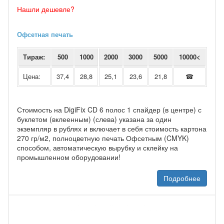
Нашли дешевле?
Офсетная печать
Тираж:
500
1000
2000
3000
5000
10000<
Цена:
37,4
28,8
25,1
23,6
21,8
☎
Стоимость на DigiFix CD 6 полос 1 спайдер (в центре) с
буклетом (вклеенным) (слева) указана за один
экземпляр в рублях и включает в себя стоимость картона
270 гр/м2, полноцветную печать Офсетным (CMYK)
способом, автоматическую вырубку и склейку на
промышленном оборудовании!
Подробнее