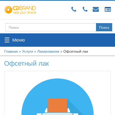
Перейти
к
основному
содержанию
Поиск
Форма
поиска
☰
Вы
Главная
»
Услуги
»
Лакирование
»
Офсетный лак
здесь
Офсетный лак