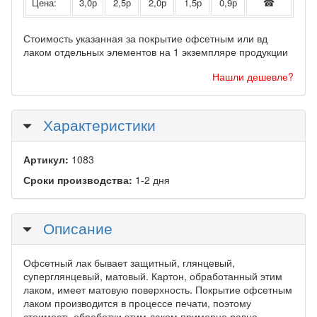
Цена:
3,0р
2,5р
2,0р
1,5р
0,9р
☎
Стоимость указанная за покрытие офсетным или вд
лаком отдельных элементов на 1 экземпляре продукции
Нашли дешевле?
Скрыть
Характеристики
Артикул:
1083
Сроки производства:
1-2 дня
Скрыть
Описание
Офсетный лак бывает защитный, глянцевый,
суперглянцевый, матовый. Картон, обработанный этим
лаком, имеет матовую поверхность. Покрытие офсетным
лаком производится в процессе печати, поэтому
стоимость обработки этим лаком примерно равна