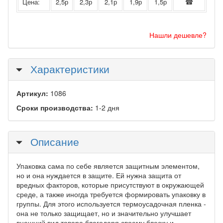
Цена:
2,5р
2,3р
2,1р
1,9р
1,5р
☎
Нашли дешевле?
Скрыть
Характеристики
Артикул:
1086
Сроки производства:
1-2 дня
Скрыть
Описание
Упаковка сама по себе является защитным элементом,
но и она нуждается в защите. Ей нужна защита от
вредных факторов, которые присутствуют в окружающей
среде, а также иногда требуется формировать упаковку в
группы. Для этого используется термоусадочная пленка -
она не только защищает, но и значительно улучшает
внешний вид товара благодаря своему блеску и