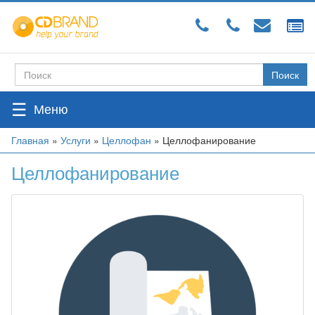
Перейти
к
основному
содержанию
Поиск
Форма
поиска
☰
Вы
Главная
»
Услуги
»
Целлофан
»
Целлофанирование
здесь
Целлофанирование