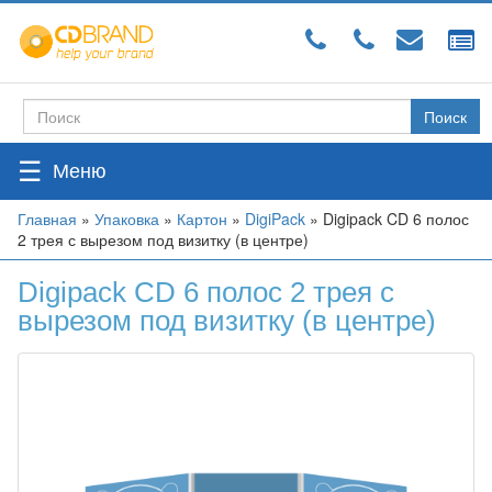
Перейти
к
основному
содержанию
Поиск
Форма
поиска
☰
Вы
Главная
»
Упаковка
»
Картон
»
DigiPack
»
Digipack CD 6 полос
2 трея с вырезом под визитку (в центре)
здесь
Digipack CD 6 полос 2 трея с
вырезом под визитку (в центре)