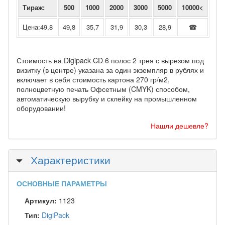
Тираж:
500
1000
2000
3000
5000
10000<
Цена:49,8
49,8
35,7
31,9
30,3
28,9
☎
Стоимость на Digipack CD 6 полос 2 трея с вырезом под
визитку (в центре) указана за один экземпляр в рублях и
включает в себя стоимость картона 270 гр/м2,
полноцветную печать Офсетным (CMYK) способом,
автоматическую вырубку и склейку на промышленном
оборудовании!
Нашли дешевле?
Скрыть
Характеристики
ОСНОВНЫЕ ПАРАМЕТРЫ
Артикул:
1123
Тип:
DigiPack