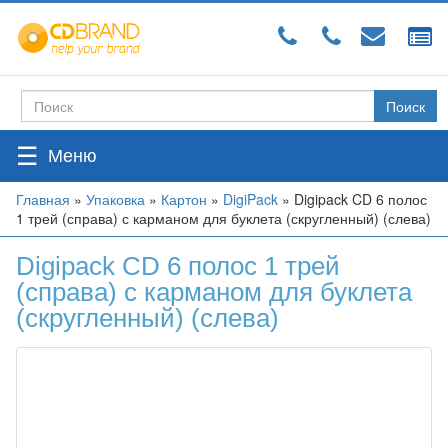
Перейти
к
основному
содержанию
Поиск
Форма
поиска
☰
Вы
Главная
»
Упаковка
»
Картон
»
DigiPack
»
Digipack CD 6 полос
1 трей (справа) с карманом для буклета (скругленный) (слева)
здесь
Digipack CD 6 полос 1 трей
(справа) с карманом для буклета
(скругленный) (слева)