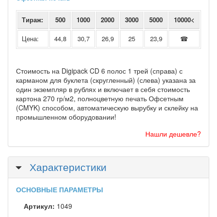
Тираж:
500
1000
2000
3000
5000
10000<
Цена:
44,8
30,7
26,9
25
23,9
☎
Стоимость на Digipack CD 6 полос 1 трей (справа) с
карманом для буклета (скругленный) (слева) указана за
один экземпляр в рублях и включает в себя стоимость
картона 270 гр/м2, полноцветную печать Офсетным
(CMYK) способом, автоматическую вырубку и склейку на
промышленном оборудовании!
Нашли дешевле?
Скрыть
Характеристики
ОСНОВНЫЕ ПАРАМЕТРЫ
Артикул:
1049