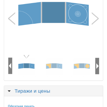
Скрыть
Тиражи и цены
Офсетная печать