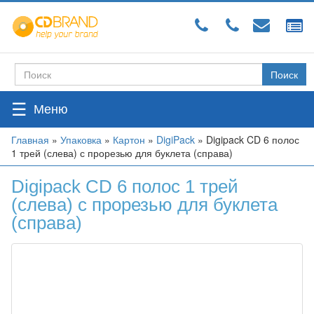
Перейти
к
основному
содержанию
Поиск
Форма
поиска
☰
Вы
Главная
»
Упаковка
»
Картон
»
DigiPack
»
Digipack CD 6 полос
1 трей (слева) с прорезью для буклета (справа)
здесь
Digipack CD 6 полос 1 трей
(слева) с прорезью для буклета
(справа)