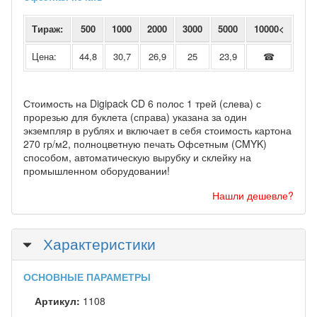
Тираж:
500
1000
2000
3000
5000
10000<
Цена:
44,8
30,7
26,9
25
23,9
☎
Стоимость на Digipack CD 6 полос 1 трей (слева) с
прорезью для буклета (справа) указана за один
экземпляр в рублях и включает в себя стоимость картона
270 гр/м2, полноцветную печать Офсетным (CMYK)
способом, автоматическую вырубку и склейку на
промышленном оборудовании!
Нашли дешевле?
Скрыть
Характеристики
ОСНОВНЫЕ ПАРАМЕТРЫ
Артикул:
1108