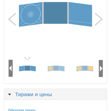
Скрыть
Тиражи и цены
Офсетная печать