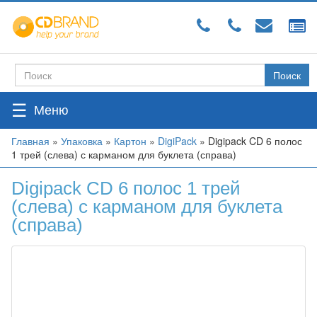
Перейти
к
основному
содержанию
Поиск
Форма
поиска
☰
Вы
Главная
»
Упаковка
»
Картон
»
DigiPack
»
Digipack CD 6 полос
1 трей (слева) с карманом для буклета (справа)
здесь
Digipack CD 6 полос 1 трей
(слева) с карманом для буклета
(справа)