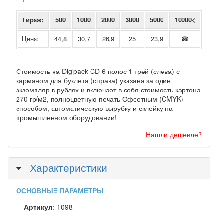
Тираж:
500
1000
2000
3000
5000
10000<
Цена:
44,8
30,7
26,9
25
23,9
☎
Стоимость на Digipack CD 6 полос 1 трей (слева) с
карманом для буклета (справа) указана за один
экземпляр в рублях и включает в себя стоимость картона
270 гр/м2, полноцветную печать Офсетным (CMYK)
способом, автоматическую вырубку и склейку на
промышленном оборудовании!
Нашли дешевле?
Скрыть
Характеристики
ОСНОВНЫЕ ПАРАМЕТРЫ
Артикул:
1098