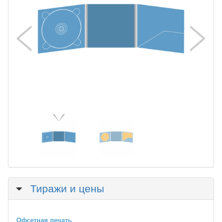
Скрыть
Тиражи и цены
Офсетная печать