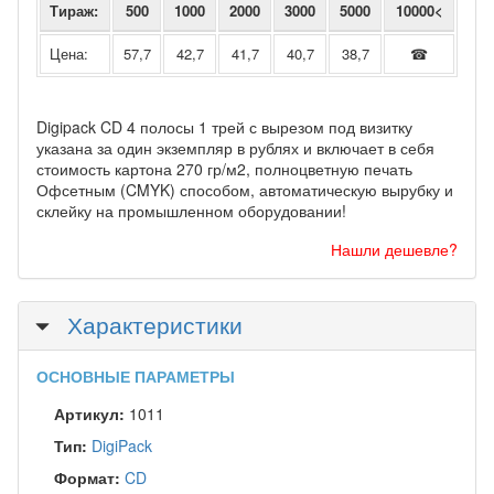
Тираж:
500
1000
2000
3000
5000
10000<
Цена:
57,7
42,7
41,7
40,7
38,7
☎
Digipack CD 4 полосы 1 трей с вырезом под визитку
указана за один экземпляр в рублях и включает в себя
стоимость картона 270 гр/м2, полноцветную печать
Офсетным (CMYK) способом, автоматическую вырубку и
склейку на промышленном оборудовании!
Нашли дешевле?
Скрыть
Характеристики
ОСНОВНЫЕ ПАРАМЕТРЫ
Артикул:
1011
Тип:
DigiPack
Формат:
CD