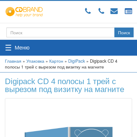
Перейти
к
основному
содержанию
Поиск
Форма
поиска
☰
Вы
Главная
»
Упаковка
»
Картон
»
DigiPack
»
Digipack CD 4
полосы 1 трей с вырезом под визитку на магните
здесь
Digipack CD 4 полосы 1 трей с
вырезом под визитку на магните