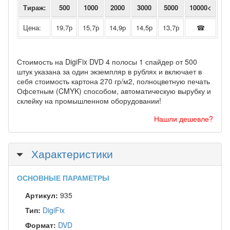
Тираж:
500
1000
2000
3000
5000
10000<
Цена:
19,7р
15,7р
14,9р
14,5р
13,7р
☎
Стоимость на DigiFix DVD 4 полосы 1 спайдер от 500
штук указана за один экземпляр в рублях и включает в
себя стоимость картона 270 гр/м2, полноцветную печать
Офсетным (CMYK) способом, автоматическую вырубку и
склейку на промышленном оборудовании!
Нашли дешевле?
Скрыть
Характеристики
ОСНОВНЫЕ ПАРАМЕТРЫ
Артикул:
935
Тип:
DigiFix
Формат:
DVD