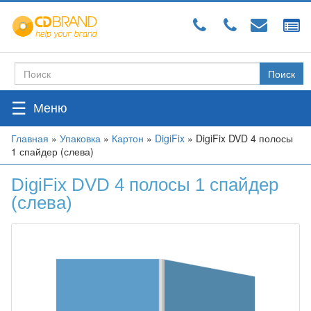
Перейти
к
основному
содержанию
Поиск
Форма
поиска
☰
Вы
Главная
»
Упаковка
»
Картон
»
DigiFix
»
DigiFix DVD 4 полосы
1 спайдер (слева)
здесь
DigiFix DVD 4 полосы 1 спайдер
(слева)