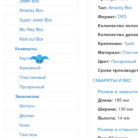
Jewel Box
Тип:
Amarey Box
Amarey Box
Формат:
DVD
Super Jewel Box
Количество поло
Blu-Ray Box
Количество диск
Kick-out Box
Крепление:
Трей
Конверты
Материал:
Пласти
Картонный
Цвет:
Прозрачный
Бумажный
Сроки производс
Пластиковый
ГАБАРИТЫ И ВЕС
Прозрачный
Размер в закрыто
Эксклюзив
Длина:
185 мм
Металл
Ширина:
130 мм
Дерево
Высота:
14 мм
Кожа
Размер в открыто
Текстиль
Вес:
50 грамм