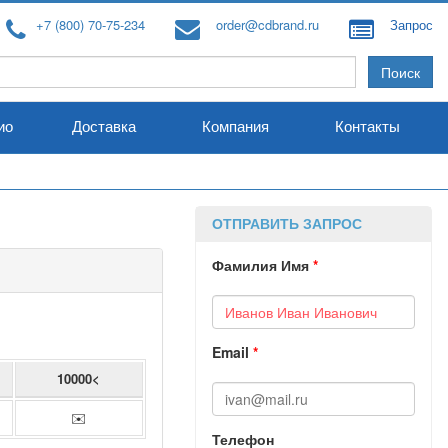
+7 (800) 70-75-234
order@cdbrand.ru
Запрос
ио
Доставка
Компания
Контакты
ОТПРАВИТЬ ЗАПРОС
Фамилия Имя
*
Email
*
10000<
✉️
Телефон