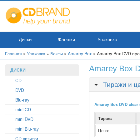
Перейти
к
основному
содержанию
Диски
Флешки
Упаковка
Вы
Главная
»
Упаковка
»
Боксы
»
Amarey Box
»
Amarey Box DVD про
здесь
Amarey Box D
ДИСКИ
CD
Скрыть
Тиражи и ц
DVD
Blu-ray
Amarey Box DVD clear
mini CD
Тираж:
mini DVD
mini Blu-ray
Цена:
CD визитки