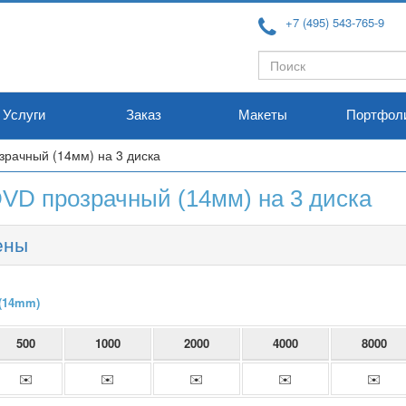
+7 (495) 543-765-9
Форма
Поиск
поиска
Услуги
Заказ
Макеты
Портфол
зрачный (14мм) на 3 диска
VD прозрачный (14мм) на 3 диска
ены
 (14mm)
500
1000
2000
4000
8000
✉️
✉️
✉️
✉️
✉️