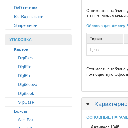
DVD визитки
Стоимость в таблице 
100 шт. Минимальный 
Blu-Ray визитки
Shape диски
Обложка для Amarey B
Тираж:
УПАКОВКА
Картон
Цена:
DigiPack
DigiFile
Стоимость в таблице 
полноцветную Офсетн
DigiFix
DigiSleeve
DigiBook
SlipCase
Скрыть
Характерис
Боксы
ОСНОВНЫЕ ПАРАМ
Slim Box
Артикул:
1345