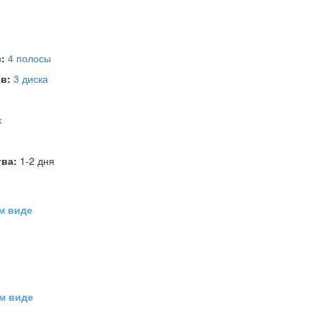
с:
4 полосы
ов:
3 диска
к
тва:
1-2 дня
м виде
м виде