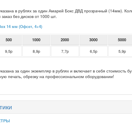
указана в рублях за один Амарей Бокс ДВД прозрачный (14мм). Кол
заказ без дисков от 1000 шт.
ox 14 мм (Офсет, 4+4)
500
1000
2000
3000
5000
9,5р
8,9р
7,7р
6,5р
5,9р
указана за один экземпляр в рублях и включает в себя стоимость бу
ую печать, обрезку на профессиональном оборудовании!
тики
ЕТРЫ