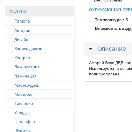
ОКРУЖАЮЩАЯ СРЕ
УСЛУГИ
Температура :
5 -
Pantone
Влажность возду
Авторинг
Дизайн
Скрыть
Описание
Запись дисков
Конгрев
Амарей Бокс ДВД проз
Лакирование
Используется в основ
полипропилена.
Ламинация
Мастер-диск
Мастеринг
Тиснение
Укладка
Целлофан
Штампы