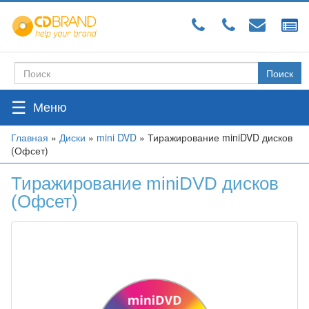
Перейти
к
основному
содержанию
Поиск
Форма
поиска
☰
Вы
Главная
»
Диски
»
mini DVD
»
Тиражирование miniDVD дисков
(Офсет)
здесь
Тиражирование miniDVD дисков
(Офсет)