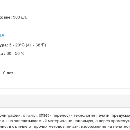
ковке:
500 шт.
.
ДА
ура:
5 - 20°C (41 - 68°F)
а :
30 - 50 %
:
10 лет
олиграфии, от англ. offset - перенос) - технология печати, преду
ормы на запечатываемый материал не напрямую, а через промежу
нно, в отличие от прочих методов печати, изображение на печатн