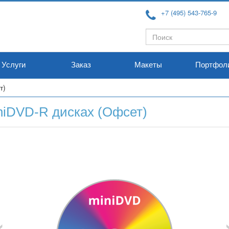
+7 (495) 543-765-9
Форма
Поиск
поиска
Услуги
Заказ
Макеты
Портфол
т)
niDVD-R дисках (Офсет)