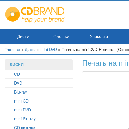
Перейти
к
основному
содержанию
Диски
Флешки
Упаковка
Вы
Главная
»
Диски
»
mini DVD
»
Печать на miniDVD-R дисках (Офсе
здесь
Печать на mi
ДИСКИ
CD
DVD
Blu-ray
mini CD
mini DVD
mini Blu-ray
CD визитки