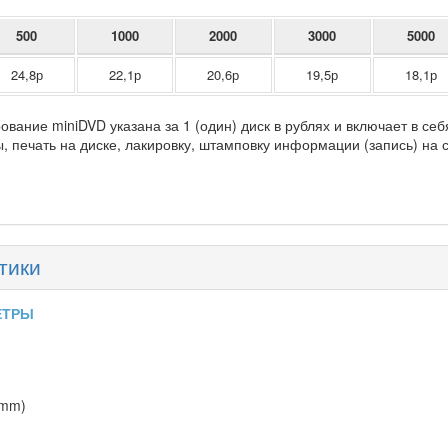
500
1000
2000
3000
5000
24,8р
22,1р
20,6р
19,5р
18,1р
ование miniDVD указана за 1 (один) диск в рублях и включает в себ
, печать на диске, лакировку, штамповку информации (запись) на
тики
ЕТРЫ
0mm)