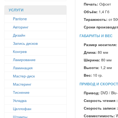
Печать:
Офсет
УСЛУГИ
Объём:
1,4 Гб
Pantone
Тиражность:
от 50
Авторинг
Сроки производс
Дизайн
ГАБАРИТЫ И ВЕС
Запись дисков
Размер носителя:
Конгрев
Длина:
80 мм
Лакирование
Ширина:
80 мм
Высота:
1,2 мм
Ламинация
Вес:
10 гр.
Мастер-диск
Мастеринг
ПРИВОД И СКОРОС
Тиснение
Привод:
DVD / Blu-
Укладка
Скорость чтения 
Скорость записи 
Целлофан
Совместимость:
W
Штампы