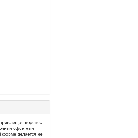
сматривающая перенос
точный офсетный
ой форме делается не