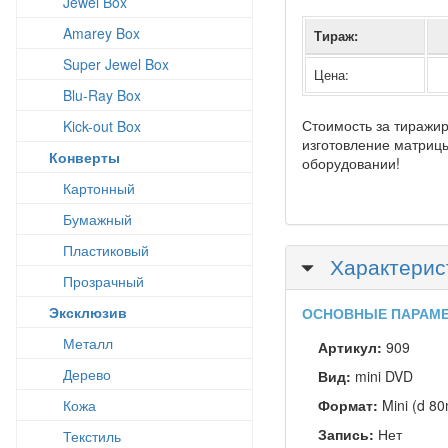
Jewel Box
Amarey Box
Тираж:
Super Jewel Box
Цена:
Blu-Ray Box
Стоимость за тиражир
Kick-out Box
изготовление матрицы
Конверты
оборудовании!
Картонный
Бумажный
Пластиковый
Скрыть
Характерис
Прозрачный
Эксклюзив
ОСНОВНЫЕ ПАРАМ
Металл
Артикул:
909
Дерево
Вид:
mini DVD
Кожа
Формат:
Mini (d 8
Запись:
Нет
Текстиль