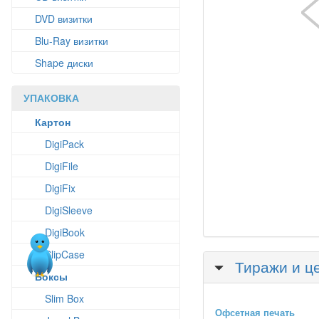
DVD визитки
Blu-Ray визитки
Shape диски
УПАКОВКА
Картон
DigiPack
DigiFile
DigiFix
DigiSleeve
DigiBook
SlipCase
Скрыть
Тиражи и ц
Боксы
Slim Box
Офсетная печать