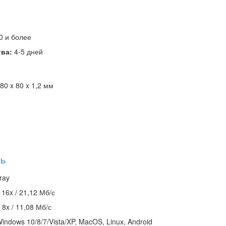
0 и более
тва:
4-5 дней
80 x 80 x 1,2 мм
ТЬ
ray
:
16x / 21,12 Мб/с
:
8x / 11,08 Мб/с
indows 10/8/7/Vista/XP, MacOS, Linux, Android