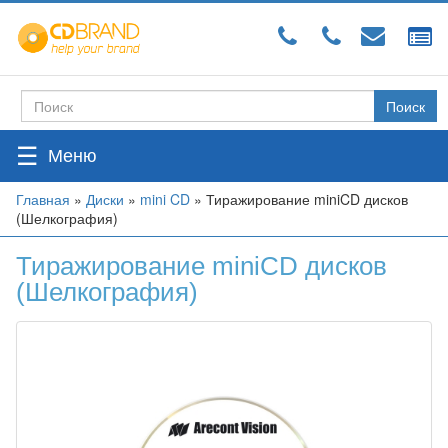
Перейти
к
основному
содержанию
Поиск
Форма
поиска
☰
Вы
Главная
»
Диски
»
mini CD
»
Тиражирование miniCD дисков
(Шелкография)
здесь
Тиражирование miniCD дисков
(Шелкография)