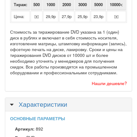
Тираж:
500
1000
2000
3000
5000
10000<
Цена:
✉️
29,9р
27,9р
25,9р
23,9р
✉️
Стоимость за тиражирование DVD указана за 1 (один)
диск в рублях и включает в себя стоимость носителя,
изготовление матрицы, штамповку информации (запись),
офсетную печать на диске, лакировку. Сроки и цены на
тиражирования DVD дисков от 10000 шт и более
необходимо уточнять у менеджеров для получения
скидок. Все работы производятся на промышленном
оборудовании и профессиональными сотрудниками.
Нашли дешевле?
Скрыть
Характеристики
ОСНОВНЫЕ ПАРАМЕТРЫ
Артикул:
892