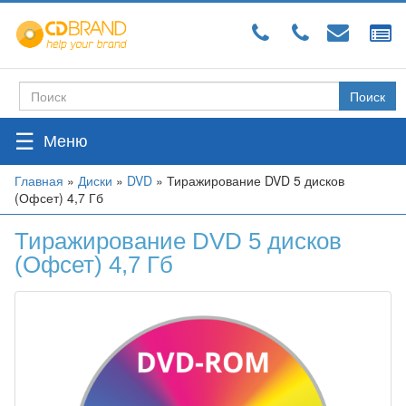
Перейти
к
основному
содержанию
Поиск
Форма
поиска
☰
Вы
Главная
»
Диски
»
DVD
»
Тиражирование DVD 5 дисков
(Офсет) 4,7 Гб
здесь
Тиражирование DVD 5 дисков
(Офсет) 4,7 Гб