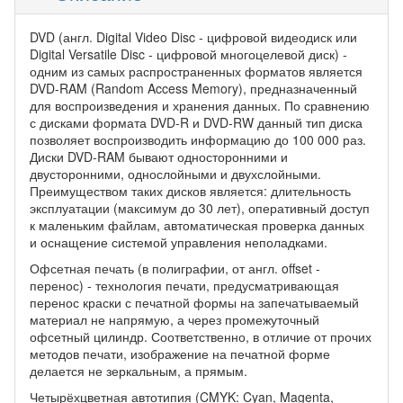
DVD (англ. Digital Video Disc - цифровой видеодиск или
Digital Versatile Disc - цифровой многоцелевой диск) -
одним из самых распространенных форматов является
DVD-RAM (Random Access Memory), предназначенный
для воспроизведения и хранения данных. По сравнению
с дисками формата DVD-R и DVD-RW данный тип диска
позволяет воспроизводить информацию до 100 000 раз.
Диски DVD-RAM бывают односторонними и
двусторонними, однослойными и двухслойными.
Преимуществом таких дисков является: длительность
эксплуатации (максимум до 30 лет), оперативный доступ
к маленьким файлам, автоматическая проверка данных
и оснащение системой управления неполадками.
Офсетная печать (в полиграфии, от англ. offset -
перенос) - технология печати, предусматривающая
перенос краски с печатной формы на запечатываемый
материал не напрямую, а через промежуточный
офсетный цилиндр. Соответственно, в отличие от прочих
методов печати, изображение на печатной форме
делается не зеркальным, а прямым.
Четырёхцветная автотипия (CMYK: Cyan, Magenta,