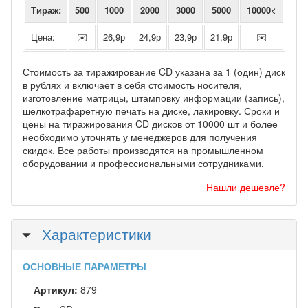
Тираж:
500
1000
2000
3000
5000
10000<
Цена:
✉️
26,9р
24,9р
23,9р
21,9р
✉️
Стоимость за тиражирование CD указана за 1 (один) диск
в рублях и включает в себя стоимость носителя,
изготовление матрицы, штамповку информации (запись),
шелкотрафаретную печать на диске, лакировку. Сроки и
цены на тиражирования CD дисков от 10000 шт и более
необходимо уточнять у менеджеров для получения
скидок. Все работы производятся на промышленном
оборудовании и профессиональными сотрудниками.
Нашли дешевле?
Скрыть
Характеристики
ОСНОВНЫЕ ПАРАМЕТРЫ
Артикул:
879