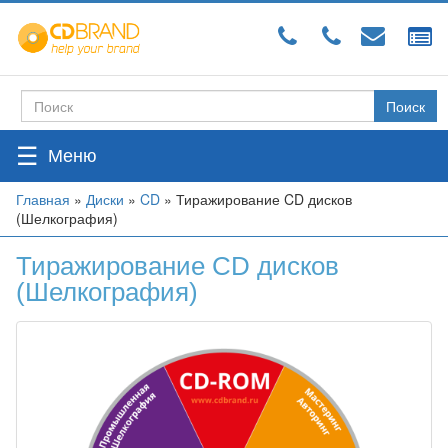
Перейти
к
основному
содержанию
Поиск
Форма
поиска
☰
Вы
Главная
»
Диски
»
CD
»
Тиражирование CD дисков
(Шелкография)
здесь
Тиражирование CD дисков
(Шелкография)