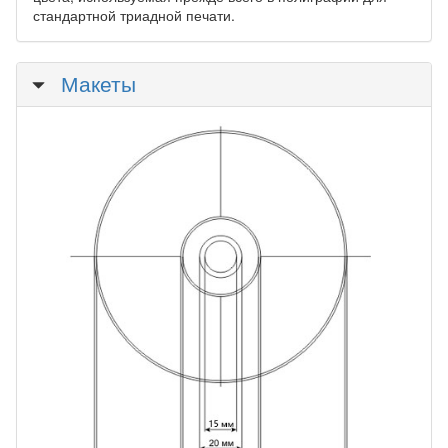
стандартной триадной печати.
Скрыть
Макеты