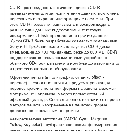
CD-R - разновидность оптических дисков CD-R
предназначены для записи и чтения данных, исключена
перезапись и стирание информации с носителя. При
этом CD-R позволяют записывать и воспроизводить
разные типы данных: видеофильмы, текстовую
информацию, Flash-приложения и прочие данные.
Диски CD-R были разработаны совместно компаниями
Sony и Philips.Чаще всего используются CD-R диски,
вмещающие до 700 МБ данных, реже до 800 МБ. CD-R
поддерживаются различными типами устройств: от
обычного CD-проигрывателя и ноутбука до автомагнитол
и профессионального оборудования.
Офсетная печать (в полиграфии, от англ. offset -
перенос) - технология печати, предусматривающая
перенос краски с печатной формы на запечатываемый
материал не напрямую, а через промежуточный
офсетный цилиндр. Соответственно, в отличие от прочих
методов печати, изображение на печатной форме
делается не зеркальным, а прямым.
Четырёхцветная автотипия (CMYK: Cyan, Magenta,
Yellow, Key color) - субтрактивная схема формирования
цвета, используемая прежде всего в полиграфии для