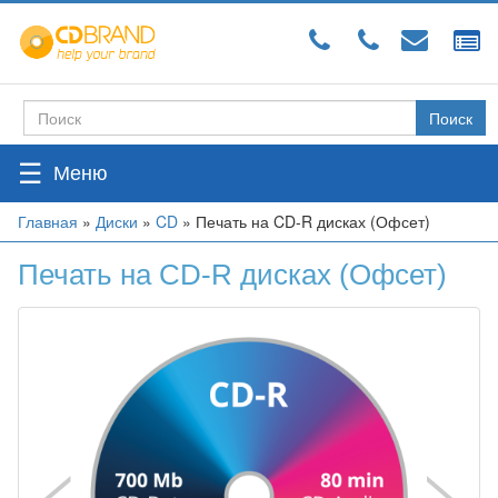
Перейти
к
основному
содержанию
Поиск
Форма
поиска
☰
Вы
Главная
»
Диски
»
CD
»
Печать на CD-R дисках (Офсет)
здесь
Печать на CD-R дисках (Офсет)