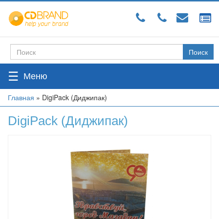
Перейти
к
основному
содержанию
Поиск
Форма
поиска
☰
Вы
Главная
»
DigiPack (Диджипак)
здесь
DigiPack (Диджипак)