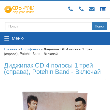
Перейти
к
основному
содержанию
Поиск
Форма
поиска
☰
Вы
Главная
»
Портфолио
»
Диджипак CD 4 полосы 1 трей
(справа), Potehin Band - Включай
здесь
Диджипак CD 4 полосы 1 трей
(справа), Potehin Band - Включай