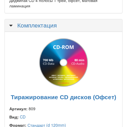
Диджипак CD 4 полосы 1 трей, офсет, матовая
ламинация
Скрыть
Комплектация
Тиражирование CD дисков (Офсет)
Артикул:
809
Вид:
CD
Формат:
Стандарт (d 120mm)