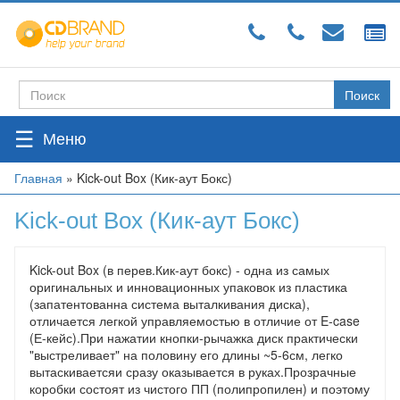
Перейти
к
основному
содержанию
Поиск
Форма
поиска
☰
Вы
Главная
»
Kick-out Box (Кик-аут Бокс)
здесь
Kick-out Box (Кик-аут Бокс)
Kick-out Box (в перев.Кик-аут бокс) - одна из самых
оригинальных и инновационных упаковок из пластика
(запатентованна система выталкивания диска),
отличается легкой управляемостью в отличие от E-case
(Е-кейс).При нажатии кнопки-рычажка диск практически
"выстреливает" на половину его длины ~5-6см, легко
вытаскиваетсяи сразу оказывается в руках.Прозрачные
коробки состоят из чистого ПП (полипропилен) и поэтому