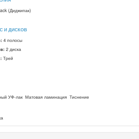
ЕЛИЯ
Pack (Диджипак)
С И ДИСКОВ
с:
4 полосы
ов:
2 диска
в:
Трей
ный УФ-лак
Матовая ламинация
Тиснение
ка