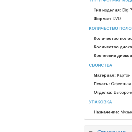
ТИП И ФОРМАТ ИЗД
Тип изделия:
Digi
Формат:
DVD
КОЛИЧЕСТВО ПОЛО
Количество поло
Количество диск
Крепление диско
СВОЙСТВА
Материал:
Картон
Печать:
Офсетная
Отделка:
Выбороч
УПАКОВКА
Назначение:
Музы
Скрыть
Описание