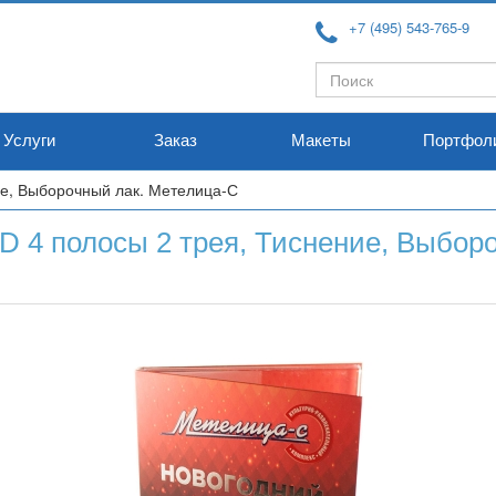
+7 (495) 543-765-9
Форма
Поиск
поиска
Услуги
Заказ
Макеты
Портфол
ие, Выборочный лак. Метелица-С
 4 полосы 2 трея, Тиснение, Выборо