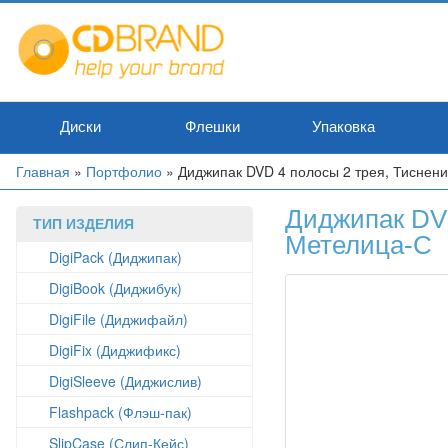
Перейти
к
основному
содержанию
Диски
Флешки
Упаковка
Вы
Главная
»
Портфолио
»
Диджипак DVD 4 полосы 2 трея, Тиснен
здесь
Диджипак DVD
ТИП ИЗДЕЛИЯ
Метелица-С
DigiPack (Диджипак)
DigiBook (Диджибук)
DigiFile (Диджифайл)
DigiFix (Диджификс)
DigiSleeve (Диджислив)
Flashpack (Флэш-пак)
SlipCase (Слип-Кейс)