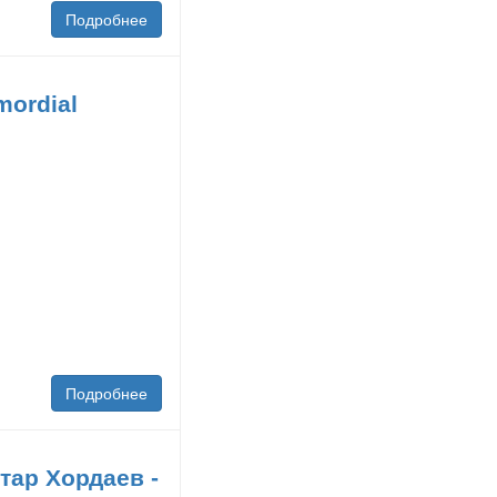
Подробнее
mordial
Подробнее
тар Хордаев -