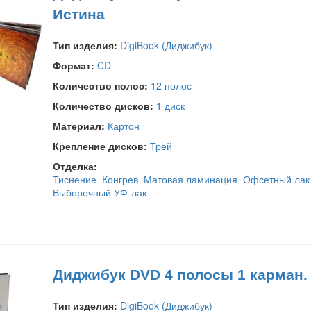
Истина
Тип изделия:
DigiBook (Диджибук)
Формат:
CD
Количество полос:
12 полос
Количество дисков:
1 диск
Материал:
Картон
Крепление дисков:
Трей
Отделка:
Тиснение
Конгрев
Матовая ламинация
Офсетный лак
Выборочный УФ-лак
Диджибук DVD 4 полосы 1 карман. C
Тип изделия:
DigiBook (Диджибук)