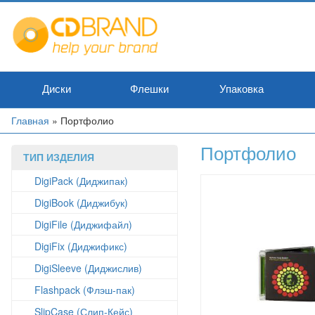
Перейти
к
основному
содержанию
Диски
Флешки
Упаковка
Вы
Главная
»
Портфолио
здесь
Портфолио
ТИП ИЗДЕЛИЯ
DigiPack (Диджипак)
DigiBook (Диджибук)
DigiFile (Диджифайл)
DigiFix (Диджификс)
DigiSleeve (Диджислив)
Flashpack (Флэш-пак)
SlipCase (Слип-Кейс)