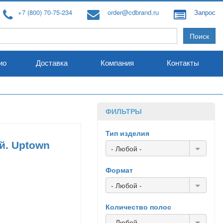
+7 (800) 70-75-234
order@cdbrand.ru
Запрос
ио
Доставка
Компания
Контакты
ФИЛЬТРЫ
Тип изделия
й. Uptown
- Любой -
Формат
- Любой -
Количество полос
- Любой -