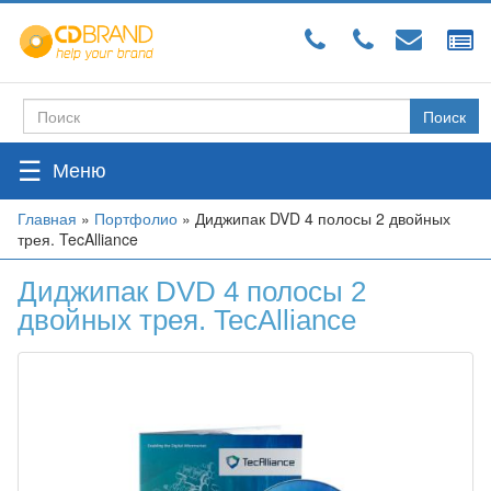
Перейти
к
основному
содержанию
Поиск
Форма
поиска
☰
Вы
Главная
»
Портфолио
»
Диджипак DVD 4 полосы 2 двойных
трея. TecAlliance
здесь
Диджипак DVD 4 полосы 2
двойных трея. TecAlliance