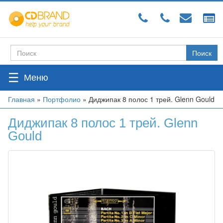
Перейти
к
основному
содержанию
Поиск
Форма
поиска
☰
Вы
Главная
»
Портфолио
»
Диджипак 8 полос 1 трей. Glenn Gould
здесь
Диджипак 8 полос 1 трей. Glenn
Gould