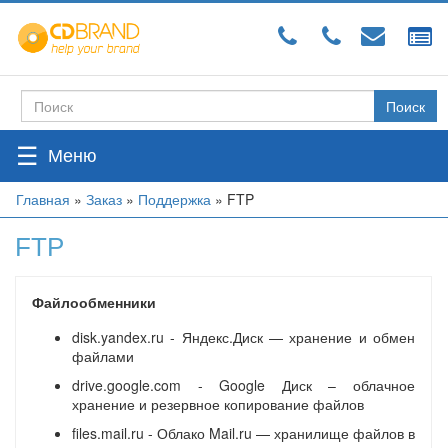
Перейти
к
основному
содержанию
Поиск
Форма
поиска
☰
Вы
Главная
»
Заказ
»
Поддержка
»
FTP
здесь
FTP
Файлообменники
disk.yandex.ru - Яндекс.Диск — хранение и обмен
файлами
drive.google.com - Google Диск – облачное
хранение и резервное копирование файлов
files.mail.ru - Облако Mail.ru — хранилище файлов в