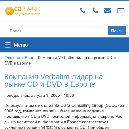
Перейти
к
основному
содержанию
Поиск
Форма
поиска
☰
Вы
Главная
»
Блог
»
Компания Verbatim лидер на рынке CD и
DVD в Европе
здесь
Компания Verbatim лидер на
рынке CD и DVD в Европе
понедельник, августа 1, 2005 - 19:38
По результатам отчета Santa Clara Consulting Group (SCCG) за
2005 год, компания Verbatim была названа ведущим
поставщиком CD и DVD носителей информации в Европе.Рост
рынка носителей информации в Европе соответствует
усилению позиции Verbatim в сегменте CD. При общем