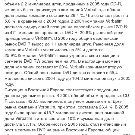
объеме 2.2 миллиарда штук, проданных в 2005 году CD-R,
четверть была произведена компанией Verbatim, а общая
доля рынка компании составила 26.4 %. Что означает рост на
5,8 %, в сравнении с 2004 годом.В 2004 компания Verbatim
достигла лидирующей позиции на европейском рынке DVD R:
из 471 миллионов проданных DVD R, 20.8% рыночной доли
принадлежало Verbatim. В 2005 году общий европейский
рынок DVD R вырос до 1,1 миллиарда штук. Рыночная доля
компании Verbatim увеличилась на 5% и достигла
25,9%.Компания Verbatim также укрепила свои позиции в
сегменте DVD RW более чем на 3%. В настоящий момент
доля компании составляет 20%, Verbatim занимает вторую
позицию. Общий рост рынка DVD-дисков составил с 55,4
миллионов дисков в 2004 году до 104.3 миллионов штук в 2005
году.
Ситуация в Восточной Европе соответствует следующим
данным динамики рынка: В 2004 общий объем проданных CD-
R составил 423,5 миллионов, в штучном эквиваленте. Доля
рынка компании Verbatim, при этом, составила 26,4 %. В 2005
году было продано 415,7 миллионов дисков, рост рыночной
доли Verbatim в итоге составил 10% и суммарная доля
достигла 37,1%. Особенностью 2005 года, стал интенсивный
рост в сегменте DVD на рынке Восточной Европы, общий