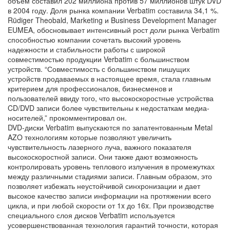
объем составил 202 миллиона против 57 миллионов штук DVD
в 2004 году. Доля рынка компании Verbatim составила 34,1 %.
Rüdiger Theobald, Marketing и Business Development Manager
EUMEA, обосновывает интенсивный рост доли рынка Verbatim
способностью компании сочетать высокий уровень
надежности и стабильности работы с широкой
совместимостью продукции Verbatim с большинством
устройств. “Совместимость с большинством пишущих
устройств продаваемых в настоящее время, стала главным
критерием для профессионалов, бизнесменов и
пользователей ввиду того, что высокоскоростные устройства
CD/DVD записи более чувствительны к недостаткам медиа-
носителей,” прокомментировал он.
DVD-диски Verbatim выпускаются по запатентованным Metal
AZO технологиям которые позволяют увеличить
чувствительность лазерного луча, важного показателя
высокоскоростной записи. Они также дают возможность
контролировать уровень теплового излучения в промежутках
между различными стадиями записи. Главным образом, это
позволяет избежать неустойчивой синхронизации и дает
высокое качество записи информации на протяжении всего
цикла, и при любой скорости от 1x до 16x. При производстве
специального слоя дисков Verbatim используется
усовершенствованная технология гарантий точности, которая