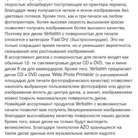
скоростью абсорбирует поступающие из принтера чернила,
благодаря чему получается четкое и ясное изображение без
цветовых потеков. Кроме того, как и при печати на любом
фотопринтере, более высокая скорость высыхания краски
позволяет получать изображения более высокого качества.
Поэтому все диски Verbatim с поверхностью для печати
относятся к категории 'Fast Dry' (быстросохнущие). Это не
только сокращает время печати, но и уменьшает вероятность
смазывания или расплывания изображения.
В ассортимент дисков с поверхностью для печати входят как
обычные 12- ти сантиметровые диски CD и DVD, так и мини
диски 8 см для камкордеров. Кроме того, Verbatim предлагает
диски CD и DVD серии 'Wide Photo Printable' (с расширенной
площадью для печати фотографического качества) позволяют
наносить выбранную пользователем фотографию или другое
изображение вплоть до центра диска, а значит, изображением
можно покрыть максимальную поверхность диска.
Новейший ассортимент продуктов Verbatim с возможностью
печати позволит вам получить безукоризненное изображение -
благодаря высочайшему качеству поверхности наших дисков.
Кроме того, ваши диски не только будут выглядеть
великолепно. Благодаря технологии AZO хранящиеся на
таком диске данные или музыкальные записи надолго