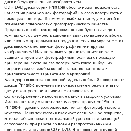
диск с безукоризненным изображением.
CD и DVD диски серии Printable обеспечивают возможность
нанесения рисунков или фотографий на свою поверхность с
помощью принтера. Вы можете выбирать между матовой и
глянцевой поверхностью фотографического качества.
Представьте себе, как профессионально будет выглядеть
компакт-диск с демонстрационный записью вашего альбома
или с вашим программным продуктом, если вы украсите этот
диск высококачественной фотографией или другим
изображением! Или насколько упростится поиск диска с
вашими отпускными фотографиями, если вы с помощью
принтера нанесете на его поверхность какое-нибудь из
понравивших ся изображений в качестве понятного и
привлекательного варианта его маркировки!
Благодаря высококачественной, идеально белой поверхности
дисков Printable получаемые пользователем результаты по
цвету и контрастности ничем не отличаются от
фотоизображений, наносимых на диск в заводских условиях.
Именно поэтому мы назвали эту серию продуктов 'Photo
Printable' - диски с возможностью печати фотографического
качества. Наша технология включает специальное покрытие,
которое обеспечивает оптимальный уровень впитывающей
способности при работе со всеми распространенными
принтерами для дисков CD и DVD. Это покрытие с нужной